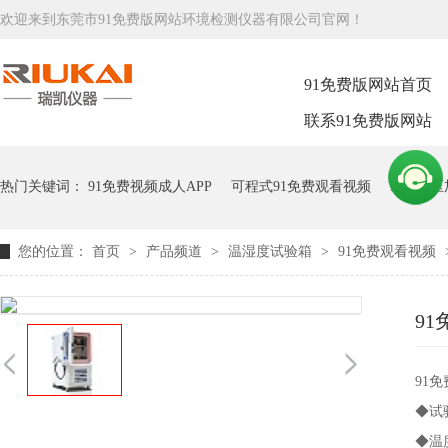
欢迎来到东莞市91免费版网站环境检测仪器有限公司官网！
91免费版网站首页
联系91免费版网站
热门关键词：
91免费视频成人APP
可程式91免费观看视频
PCT高
您的位置：
首页
>
产品频道
>
温湿度试验箱
>
91免费观看视频
91
91
◆试
◆温度