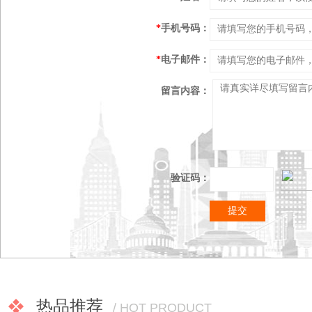
*
手机号码：
*
电子邮件：
留言内容：
验证码：
热品推荐
/ HOT PRODUCT