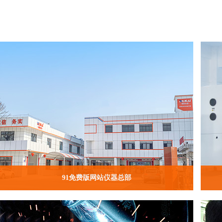
91免费版网站仪器总部