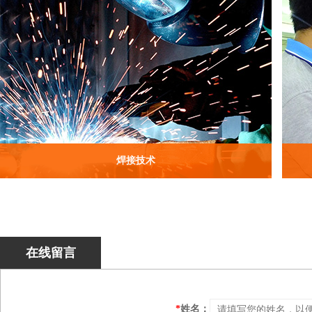
焊接技术
在线留言
*
姓名：