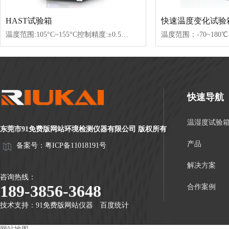
HAST试验箱
快速温度变化试验
温度范围:105°C~155°C控制精度:±0.5°C湿度范围:65%RH~100%RH压力范围:+0.2~3.5kg使用时间:可持续使用500小时+升温时间:约70分钟(从室温到120°C、85%RH到达时间)试验数据可以导出为Excel格式并通过USB接口进行传输
快速导航
温湿度试验
东莞市91免费版网站环境检测仪器有限公司 版权所有
产品
备案号：
粤ICP备11018191号
解决方案
咨询热线：
189-3856-3648
合作案例
技术支持：
91免费版网站仪器
百度统计