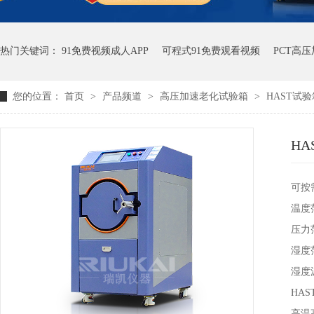
热门关键词：
91免费视频成人APP
可程式91免费观看视频
PCT高
您的位置：
首页
>
产品频道
>
高压加速老化试验箱
>
HAST试
H
可按
温度范
压力范
湿度范
湿度
HA
高温