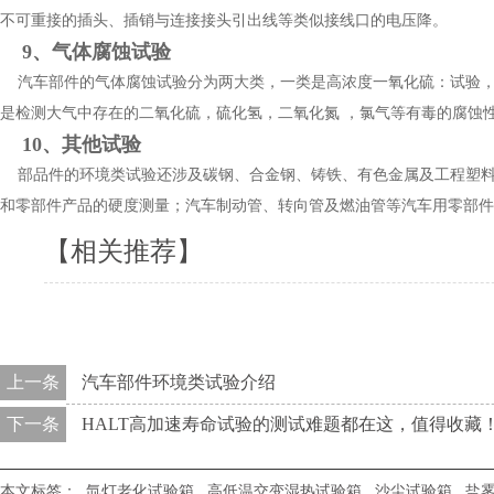
不可重接的插头、插销与连接接头引出线等类似接线口的电压降。
9、气体腐蚀试验
汽车部件的气体腐蚀试验分为两大类，一类是高浓度一氧化硫：试验，
是检测大气中存在的二氧化硫，硫化氢，二氧化氮 ，氯气等有毒的腐蚀性
10、其他试验
部品件的环境类试验还涉及碳钢、合金钢、铸铁、有色金属及工程塑料
和零部件产品的硬度测量；汽车制动管、转向管及燃油管等汽车用零部件
【相关推荐】
上一条
汽车部件环境类试验介绍
下一条
HALT高加速寿命试验的测试难题都在这，值得收藏
本文标签：
氙灯老化试验箱
高低温交变湿热试验箱
沙尘试验箱
盐