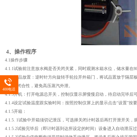
4、操作程序
4.1操作步骤
4.1.1试验前注意放水阀是否关闭关紧，同时观测水箱水位，储水
4.1.2样品放置：逆时针方向旋转手轮拉开外箱门，将试品置放于隔层板
须注意其闭合性，避免高压蒸汽外泄。
400电话
4.1.3开机：打开电源总开关，控制仪显示屏慢慢启动，待启动完毕后
4.1.4设定试验温度跟实验时间：按照控制仪屏上的显示点击“设置”按要求进
4.1.5开箱：
4.1.5. 1试验中开箱须切记泄压，可选择关闭计时器后再打开泄开关
4.1.5.2试验完毕后（即计时器到达所设定的时间）设备进入自动泄压过程