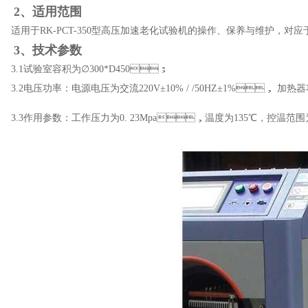
2、适用范围
适用于RK-PCT-350型高压加速老化试验机的操作、保养与维护，对应
3、技术参数
3.1试验室容积为∅300*D450；
3.2电压功率：电源电压为交流220V±10% / /50HZ±1%， 加热
3.3作用参数：工作压力为0. 23Mpa，温度为135℃，控温范围为1