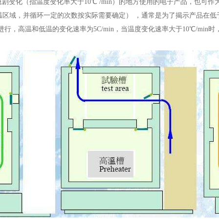
剧变化（指温度变化率大于10℃ /min）的地方使用的电子产品，也可作
和低温区域，并循环一定的次数按实际需要确定） ，通常是为了揭示产品在
2进行，高温和低温的变化速率为5C/min，当温度变化速率大于10℃/mi