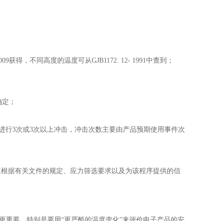
009获得，不同高度的温度可从GJB1172. 12- 1991中查到；
确定；
行3次或3次以上冲击，冲击次数主要由产品预期使用事件次
应根据有关文件的规定、应力筛选要求以及为该程序提供的信
更重要。特别是要用“更严酷的温度变化”来评价电子产品的安