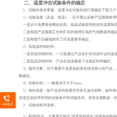
二、温度冲击试验条件的确定
1、试验的基本要素。温度冲击试验的进行需确定下面几个
1）试验温度（高温、低温）：应尽量以反映产品预期使用
一是从91免费黄色网站的高、低温试验获得的试件温度响
二是根据产品预期工作和贮存的地理区域的气候数据来确定，地表极植可根据GJB
三是根据产品极端的非工作温度要求确定。
2）高低温持续时间：
一是高温持续时间：一方面通过产品在贮存高温中达到温度
二是低温持续时间：产品在低温极值下达稳定时间确定。
3）循环次数：对于暴露于温度急剧变化情况很小的产品，
数确定。
4）转换时间：一-般要求不大于1min。
5）相对湿度：除产品有特殊要求对多孔渗水材料，如纤维
息选定该程序所用的试验条件和试验技术。若有实测数据，
400电话
2、试验的程序选择。
1）程序I恒定。主要用于揭示“温度急剧变化”对装备的影